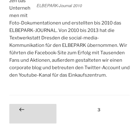
zen das
ELBEPARK-Journal 2010
Unterneh
men mit
Foto-Dokumentationen und erstellten bis 2010 das
ELBEPARK-JOURNAL. Von 2010 bis 2013 hat die
Textwerkstatt Dresden die social-media-
Kommunikation für den ELBEPARK übernommen. Wir
führten die Facebook-Site zum Erfolg mit Tausenden
Fans und Aktionen, außerdem gestalteten wir einen
corporate blog und betreuten den Twitter-Account und
den Youtube-Kanal für das Einkaufszentrum.
Seitennummerierung
Seite
3
Vorherige
der
Seite
Beiträge