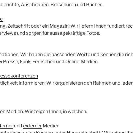
esberichte, Anschreiben, Broschüren und Bücher.
te
ng, Zeitschrift oder ein Magazin: Wir liefern Ihnen fundiert rec
rviews und sorgen für aussagekräftige Fotos.
mationen: Wir haben die passenden Worte und kennen die ric
i Presse, Funk, Fernsehen und Online-Medien.
ressekonferenzen
ntlichkeit informieren: Wir organisieren den Rahmen und lade
den Medien: Wir zeigen Ihnen, in welchen.
nterner
und
externer
Medien
netpräsenz, eine Kunden- oder Hauszeitschrift: Wir zeigen Ihn