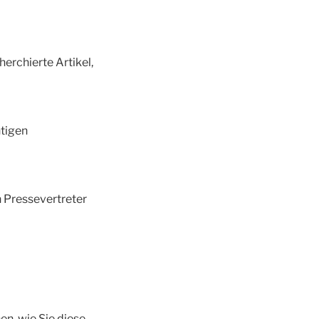
herchierte Artikel,
htigen
n Pressevertreter
en, wie Sie diese