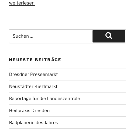
„Kinder
weiterlesen
suchen
Motorradfahrer“
Suche
nach:
Suchen
NEUESTE BEITRÄGE
Dresdner Pressemarkt
Neustädter Kiezlmarkt
Reportage für die Landeszentrale
Heilpraxis Dresden
Badplanerin des Jahres