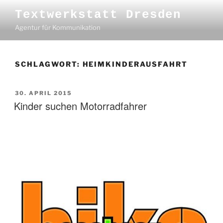
Zum
Textwerkstatt Dresden
Inhalt
Agentur für Kommunikation
springen
SCHLAGWORT:
HEIMKINDERAUSFAHRT
VERÖFFENTLICHT
30. APRIL 2015
AM
Kinder suchen Motorradfahrer