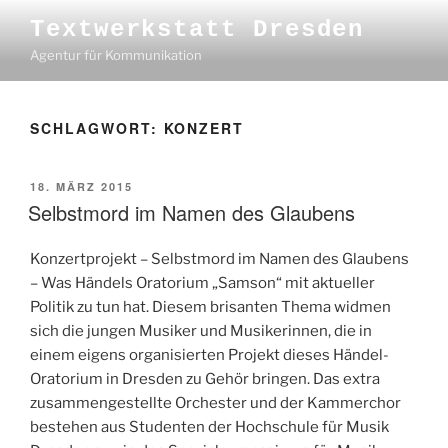
Zum
Textwerkstatt Dresden
Inhalt
Agentur für Kommunikation
springen
SCHLAGWORT:
KONZERT
VERÖFFENTLICHT
18. MÄRZ 2015
AM
Selbstmord im Namen des Glaubens
Konzertprojekt – Selbstmord im Namen des Glaubens
– Was Händels Oratorium „Samson“ mit aktueller
Politik zu tun hat. Diesem brisanten Thema widmen
sich die jungen Musiker und Musikerinnen, die in
einem eigens organisierten Projekt dieses Händel-
Oratorium in Dresden zu Gehör bringen. Das extra
zusammengestellte Orchester und der Kammerchor
bestehen aus Studenten der Hochschule für Musik