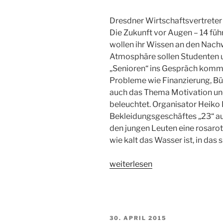
Dresdner Wirtschaftsvertrete
Die Zukunft vor Augen – 14 fü
wollen ihr Wissen an den Nach
Atmosphäre sollen Studenten 
„Senioren“ ins Gespräch kommen
Probleme wie Finanzierung, Bü
auch das Thema Motivation un
beleuchtet. Organisator Heiko 
Bekleidungsgeschäftes „23“ auf
den jungen Leuten eine rosarote
wie kalt das Wasser ist, in das 
„think
weiterlesen
forward
nights!“
VERÖFFENTLICHT
30. APRIL 2015