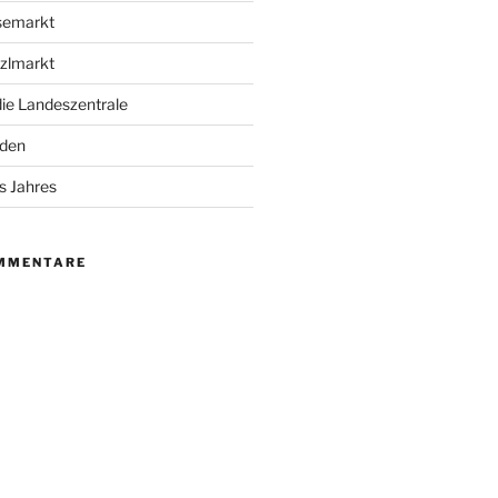
semarkt
zlmarkt
die Landeszentrale
sden
s Jahres
MMENTARE