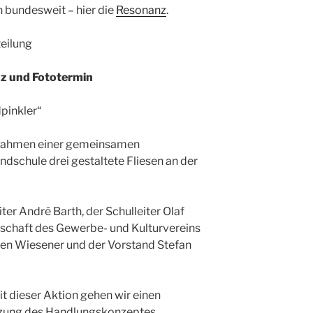
n bundesweit – hier die
Resonanz
.
teilung
z und Fototermin
dpinkler“
Rahmen einer gemeinsamen
ndschule drei gestaltete Fliesen an der
er André Barth, der Schulleiter Olaf
schaft des Gewerbe- und Kulturvereins
sten Wiesener und der Vorstand Stefan
it dieser Aktion gehen wir einen
etzung des Handlungskonzeptes