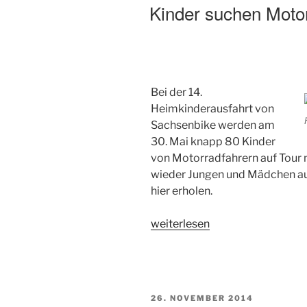
AM
Kinder suchen Moto
Bei der 14.
Heimkinderausfahrt von
Sachsenbike werden am
30. Mai knapp 80 Kinder
von Motorradfahrern auf Tour
wieder Jungen und Mädchen aus
hier erholen.
„Kinder
weiterlesen
suchen
Motorradfahrer“
VERÖFFENTLICHT
26. NOVEMBER 2014