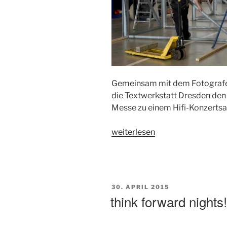
Gemeinsam mit dem Fotografe
die Textwerkstatt Dresden den
Messe zu einem Hifi-Konzertsaa
„Redaktionelle
weiterlesen
Begleitung
eines
Hallenumbaus“
VERÖFFENTLICHT
30. APRIL 2015
AM
think forward nights!