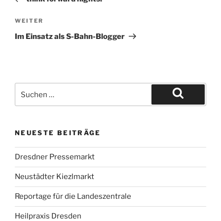
Nächster
WEITER
Beitrag
Im Einsatz als S-Bahn-Blogger
Suche
nach:
Suchen
NEUESTE BEITRÄGE
Dresdner Pressemarkt
Neustädter Kiezlmarkt
Reportage für die Landeszentrale
Heilpraxis Dresden