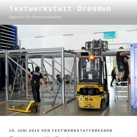
Zum
Textwerkstatt Dresden
Inhalt
Agentur für Kommunikation
springen
VERÖFFENTLICHT
10. JUNI 2015
VON
TEXTWERKSTATTDRESDEN
AM