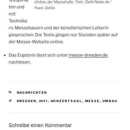
Umbau der Messehalle. Foto: Dehli-News.de /
ten und
Frank Dehlis
mit
Technike
rn, Messebauern und der künstlerischen Leiterin
gesprochen. Die Texte gingen nur Stunden später auf
der Messe-Website online.
Das Ergebnis lässt sich unter
messe-dresden.de
nachlesen.
KATEGORIEN
NACHRICHTEN
SCHLAGWÖRTER
DRESDEN
,
HIFI
,
KONZERTSAAL
,
MESSE
,
UMBAU
Schreibe einen Kommentar