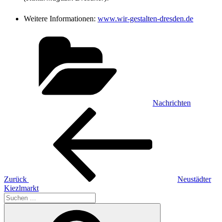
Weitere Informationen:
www.wir-gestalten-dresden.de
Kategorien
Nachrichten
Beitragsnavigation
Vorheriger
Beitrag
Zurück
Neustädter
Kiezlmarkt
Suche
nach:
Suchen