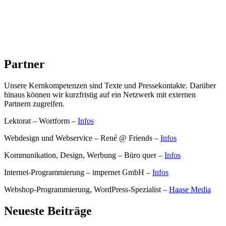
Zum
Inhalt
Textwerkstatt Dresden
springen
Agentur für Kommunikation
Partner
Unsere Kernkompetenzen sind Texte und Pressekontakte. Darüber
hinaus können wir kurzfristig auf ein Netzwerk mit externen
Partnern zugreifen.
Lektorat – Wortform –
Infos
Webdesign und Webservice – René @ Friends –
Infos
Kommunikation, Design, Werbung – Büro quer –
Infos
Internet-Programmierung – impernet GmbH –
Infos
Webshop-Programmierung, WordPress-Spezialist –
Haase Media
Neueste Beiträge