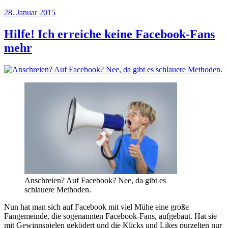
Veröffentlicht
28. Januar 2015
am
Hilfe! Ich erreiche keine Facebook-Fans
mehr
Anschreien? Auf Facebook? Nee, da gibt es
schlauere Methoden.
Nun hat man sich auf Facebook mit viel Mühe eine große
Fangemeinde, die sogenannten Facebook-Fans, aufgebaut. Hat sie
mit Gewinnspielen geködert und die Klicks und Likes purzelten nur