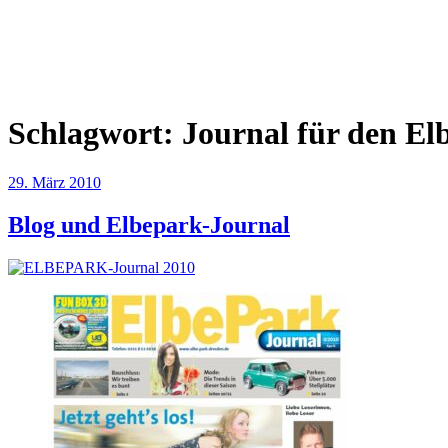
Zum
Inhalt
Textwerkstatt Dresden
springen
Agentur für Kommunikation
Schlagwort:
Journal für den El
Veröffentlicht
29. März 2010
am
Blog und Elbepark-Journal