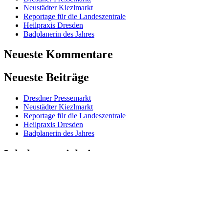
Neustädter Kiezlmarkt
Reportage für die Landeszentrale
Heilpraxis Dresden
Badplanerin des Jahres
Neueste Kommentare
Neueste Beiträge
Dresdner Pressemarkt
Neustädter Kiezlmarkt
Reportage für die Landeszentrale
Heilpraxis Dresden
Badplanerin des Jahres
Inhaltsverzeichnis
Startseite
Leistungen
Philosophie
Partner
Unsere Kunden
Impressum und Datenschutz