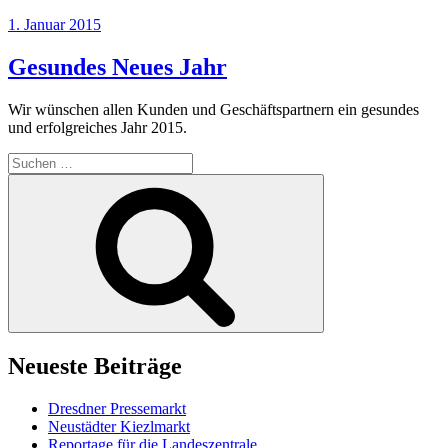
Veröffentlicht
1. Januar 2015
am
Gesundes Neues Jahr
Wir wünschen allen Kunden und Geschäftspartnern ein gesundes
und erfolgreiches Jahr 2015.
Suche
nach:
Suchen
Neueste Beiträge
Dresdner Pressemarkt
Neustädter Kiezlmarkt
Reportage für die Landeszentrale