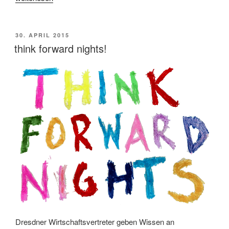
Begleitung
eines
Hallenumbaus“
VERÖFFENTLICHT
30. APRIL 2015
AM
think forward nights!
Dresdner Wirtschaftsvertreter geben Wissen an