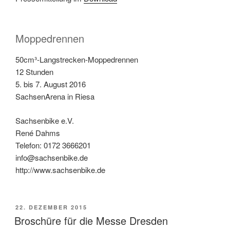
Moppedrennen
50cm³-Langstrecken-Moppedrennen
12 Stunden
5. bis 7. August 2016
SachsenArena in Riesa
Sachsenbike e.V.
René Dahms
Telefon: 0172 3666201
info@sachsenbike.de
http://www.sachsenbike.de
VERÖFFENTLICHT
22. DEZEMBER 2015
AM
Broschüre für die Messe Dresden