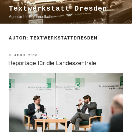
Zum
Textwerkstatt Dresden
Inhalt
Agentur für Kommunikation
springen
AUTOR:
TEXTWERKSTATTDRESDEN
VERÖFFENTLICHT
9. APRIL 2018
AM
Reportage für die Landeszentrale