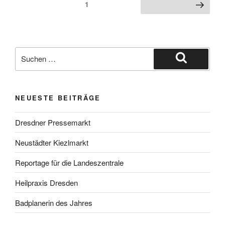
Seitennummerierung
Seite
1
Nächste Seite
der
Beiträge
Suche
nach:
Suchen
NEUESTE BEITRÄGE
Dresdner Pressemarkt
Neustädter Kiezlmarkt
Reportage für die Landeszentrale
Heilpraxis Dresden
Badplanerin des Jahres