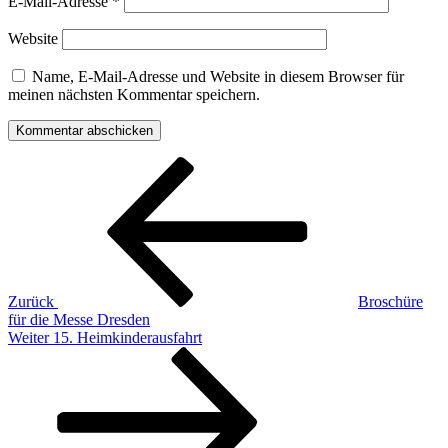
E-Mail-Adresse
*
Website
Name, E-Mail-Adresse und Website in diesem Browser für
meinen nächsten Kommentar speichern.
Beitragsnavigation
Vorheriger
Beitrag
Zurück
Broschüre
für die Messe Dresden
Nächster
Weiter
15. Heimkinderausfahrt
Beitrag